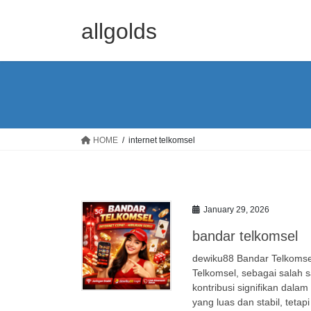
Skip
Skip
to
to
allgolds
the
the
content
Navigation
HOME
internet telkomsel
January 29, 2026
bandar telkomsel
dewiku88 Bandar Telkomse
Telkomsel, sebagai salah s
kontribusi signifikan dala
yang luas dan stabil, teta