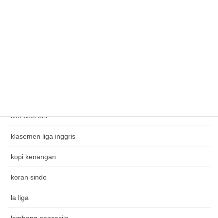
jadwal bola
jennifer dunn
Judi alternatif
Judi telkomsel
kim jong kook
kim woo bin
klasemen liga inggris
kopi kenangan
koran sindo
la liga