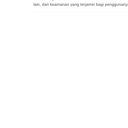
lain, dan keamanan yang terjamin bagi penggunanya