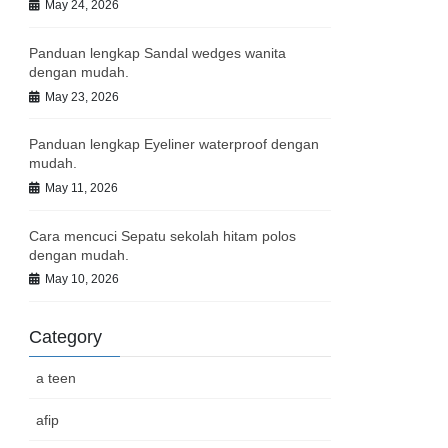
May 24, 2026
Panduan lengkap Sandal wedges wanita
dengan mudah.
May 23, 2026
Panduan lengkap Eyeliner waterproof dengan
mudah.
May 11, 2026
Cara mencuci Sepatu sekolah hitam polos
dengan mudah.
May 10, 2026
Category
a teen
afip