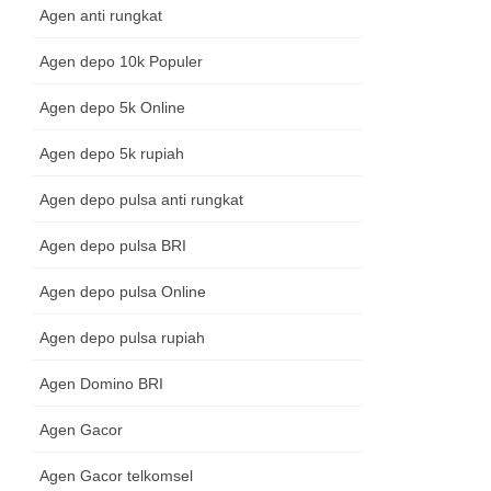
Agen anti rungkat
Agen depo 10k Populer
Agen depo 5k Online
Agen depo 5k rupiah
Agen depo pulsa anti rungkat
Agen depo pulsa BRI
Agen depo pulsa Online
Agen depo pulsa rupiah
Agen Domino BRI
Agen Gacor
Agen Gacor telkomsel