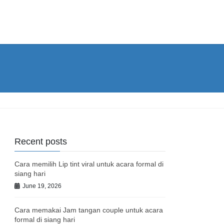
Recent posts
Cara memilih Lip tint viral untuk acara formal di
siang hari
June 19, 2026
Cara memakai Jam tangan couple untuk acara
formal di siang hari