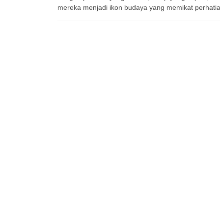
mereka menjadi ikon budaya yang memikat perhatian