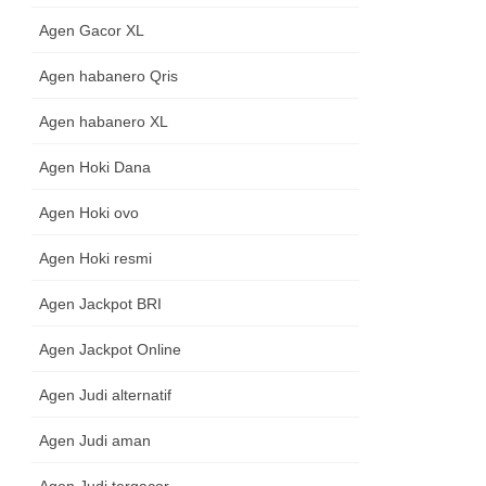
Agen Gacor XL
Agen habanero Qris
Agen habanero XL
Agen Hoki Dana
Agen Hoki ovo
Agen Hoki resmi
Agen Jackpot BRI
Agen Jackpot Online
Agen Judi alternatif
Agen Judi aman