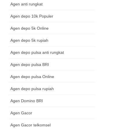
Agen anti rungkat
Agen depo 10k Populer
Agen depo 5k Online
Agen depo 5k rupiah
Agen depo pulsa anti rungkat
Agen depo pulsa BRI
Agen depo pulsa Online
Agen depo pulsa rupiah
Agen Domino BRI
Agen Gacor
Agen Gacor telkomsel