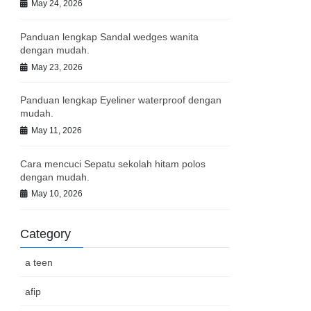
May 24, 2026
Panduan lengkap Sandal wedges wanita
dengan mudah.
May 23, 2026
Panduan lengkap Eyeliner waterproof dengan
mudah.
May 11, 2026
Cara mencuci Sepatu sekolah hitam polos
dengan mudah.
May 10, 2026
Category
a teen
afip