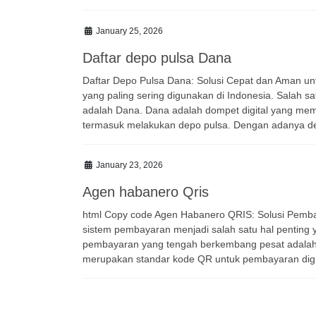
January 25, 2026
Daftar depo pulsa Dana
Daftar Depo Pulsa Dana: Solusi Cepat dan Aman unt
yang paling sering digunakan di Indonesia. Salah sa
adalah Dana. Dana adalah dompet digital yang me
termasuk melakukan depo pulsa. Dengan adanya d
January 23, 2026
Agen habanero Qris
html Copy code Agen Habanero QRIS: Solusi Pembayar
sistem pembayaran menjadi salah satu hal penting y
pembayaran yang tengah berkembang pesat adalah
merupakan standar kode QR untuk pembayaran digit