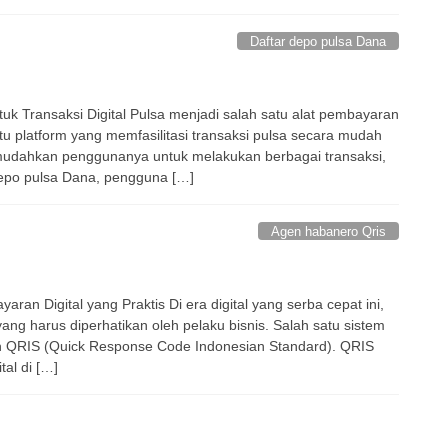
Daftar depo pulsa Dana
uk Transaksi Digital Pulsa menjadi salah satu alat pembayaran
tu platform yang memfasilitasi transaksi pulsa secara mudah
mudahkan penggunanya untuk melakukan berbagai transaksi,
epo pulsa Dana, pengguna […]
Agen habanero Qris
an Digital yang Praktis Di era digital yang serba cepat ini,
ang harus diperhatikan oleh pelaku bisnis. Salah satu sistem
 QRIS (Quick Response Code Indonesian Standard). QRIS
al di […]