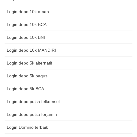
Login depo 10k aman
Login depo 10k BCA
Login depo 10k BNI
Login depo 10k MANDIRI
Login depo 5k alternatif
Login depo 5k bagus
Login depo 5k BCA
Login depo pulsa telkomsel
Login depo pulsa terjamin
Login Domino terbaik