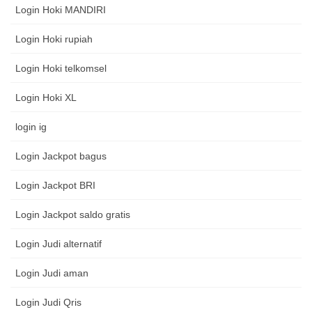
Login Hoki MANDIRI
Login Hoki rupiah
Login Hoki telkomsel
Login Hoki XL
login ig
Login Jackpot bagus
Login Jackpot BRI
Login Jackpot saldo gratis
Login Judi alternatif
Login Judi aman
Login Judi Qris