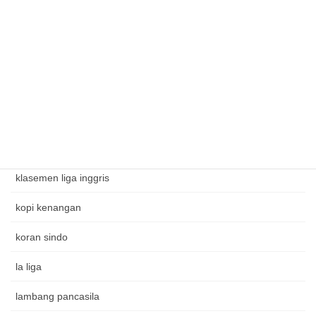
jadwal bola
jennifer dunn
Judi alternatif
Judi telkomsel
kim jong kook
kim woo bin
klasemen liga inggris
kopi kenangan
koran sindo
la liga
lambang pancasila