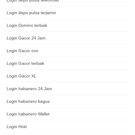
Login depo pulsa telkomsel
Login depo pulsa terjamin
Login Domino terbaik
Login Gacor 24 Jam
Login Gacor ovo
Login Gacor terbaik
Login Gacor XL
Login habanero 24 Jam
Login habanero bagus
Login habanero Wallet
Login Hoki