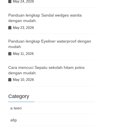
May 24, 2026
Panduan lengkap Sandal wedges wanita
dengan mudah.
May 23, 2026
Panduan lengkap Eyeliner waterproof dengan
mudah.
May 11, 2026
Cara mencuci Sepatu sekolah hitam polos
dengan mudah.
May 10, 2026
Category
a teen
afip