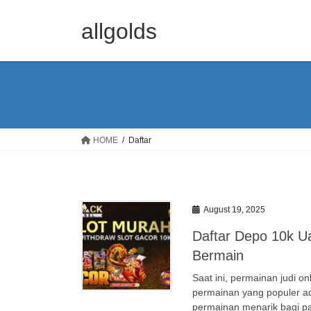
Skip
Skip
to
to
allgolds
the
the
content
Navigation
HOME
Daftar
August 19, 2025
Daftar Depo 10k U
Bermain
Saat ini, permainan judi o
permainan yang populer a
permainan menarik bagi p