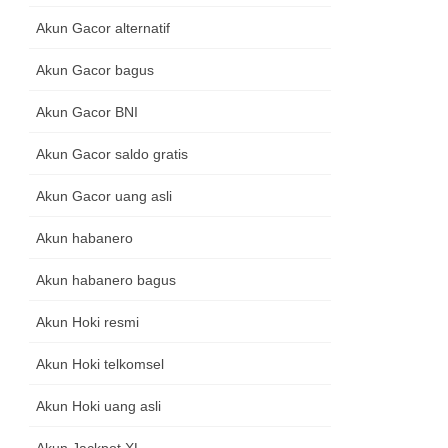
Akun Gacor alternatif
Akun Gacor bagus
Akun Gacor BNI
Akun Gacor saldo gratis
Akun Gacor uang asli
Akun habanero
Akun habanero bagus
Akun Hoki resmi
Akun Hoki telkomsel
Akun Hoki uang asli