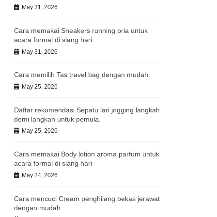
May 31, 2026
Cara memakai Sneakers running pria untuk
acara formal di siang hari
May 31, 2026
Cara memilih Tas travel bag dengan mudah.
May 25, 2026
Daftar rekomendasi Sepatu lari jogging langkah
demi langkah untuk pemula.
May 25, 2026
Cara memakai Body lotion aroma parfum untuk
acara formal di siang hari
May 24, 2026
Cara mencuci Cream penghilang bekas jerawat
dengan mudah.