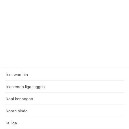
Jackpot Online
jadwal bola
jennifer dunn
Judi alternatif
Judi telkomsel
kim jong kook
kim woo bin
klasemen liga inggris
kopi kenangan
koran sindo
la liga