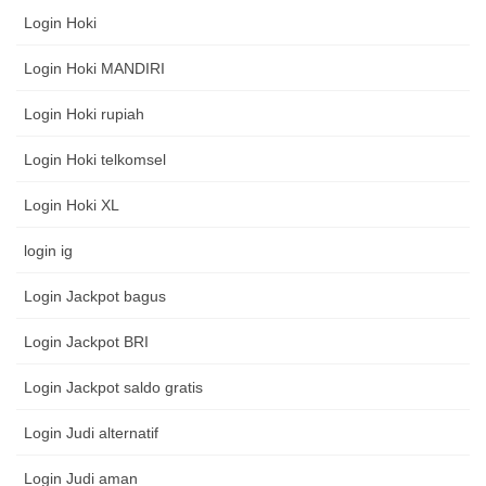
Login Hoki
Login Hoki MANDIRI
Login Hoki rupiah
Login Hoki telkomsel
Login Hoki XL
login ig
Login Jackpot bagus
Login Jackpot BRI
Login Jackpot saldo gratis
Login Judi alternatif
Login Judi aman