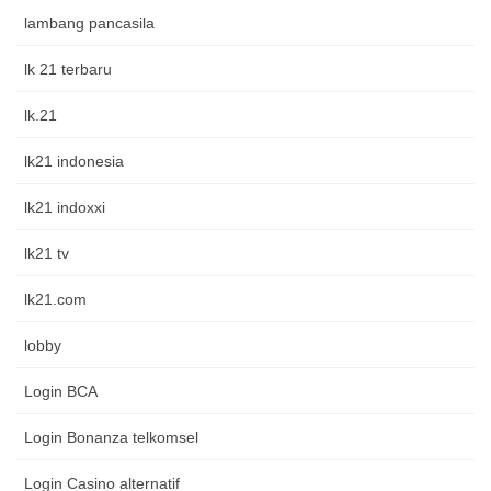
lambang pancasila
lk 21 terbaru
lk.21
lk21 indonesia
lk21 indoxxi
lk21 tv
lk21.com
lobby
Login BCA
Login Bonanza telkomsel
Login Casino alternatif