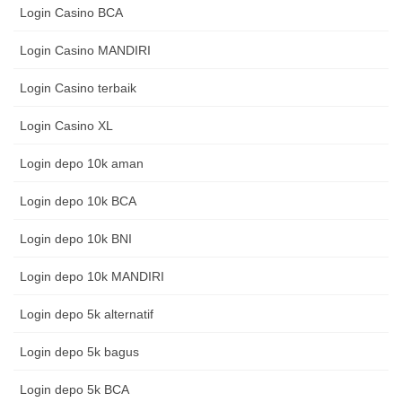
Login Casino BCA
Login Casino MANDIRI
Login Casino terbaik
Login Casino XL
Login depo 10k aman
Login depo 10k BCA
Login depo 10k BNI
Login depo 10k MANDIRI
Login depo 5k alternatif
Login depo 5k bagus
Login depo 5k BCA