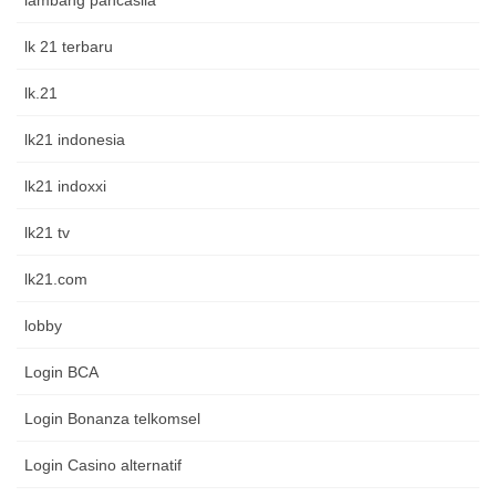
lambang pancasila
lk 21 terbaru
lk.21
lk21 indonesia
lk21 indoxxi
lk21 tv
lk21.com
lobby
Login BCA
Login Bonanza telkomsel
Login Casino alternatif