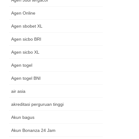
Agen Judi tergacor
Agen Online
Agen sbobet XL
Agen sicbo BRI
Agen sicbo XL
Agen togel
Agen togel BNI
air asia
akreditasi perguruan tinggi
Akun bagus
Akun Bonanza 24 Jam