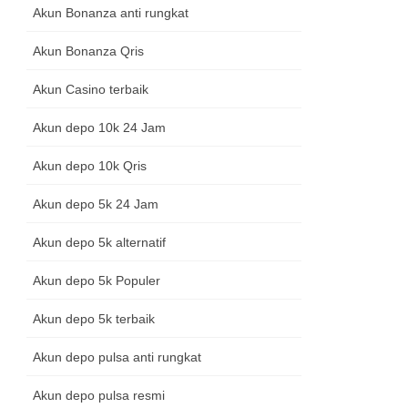
Akun Bonanza anti rungkat
Akun Bonanza Qris
Akun Casino terbaik
Akun depo 10k 24 Jam
Akun depo 10k Qris
Akun depo 5k 24 Jam
Akun depo 5k alternatif
Akun depo 5k Populer
Akun depo 5k terbaik
Akun depo pulsa anti rungkat
Akun depo pulsa resmi