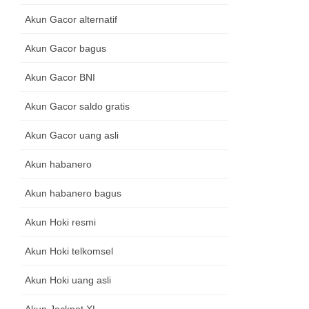
Akun Gacor alternatif
Akun Gacor bagus
Akun Gacor BNI
Akun Gacor saldo gratis
Akun Gacor uang asli
Akun habanero
Akun habanero bagus
Akun Hoki resmi
Akun Hoki telkomsel
Akun Hoki uang asli