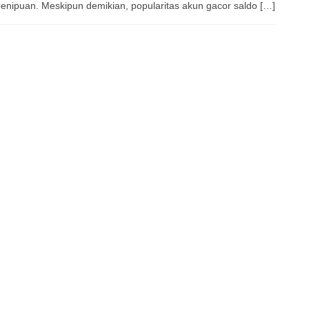
enipuan. Meskipun demikian, popularitas akun gacor saldo […]