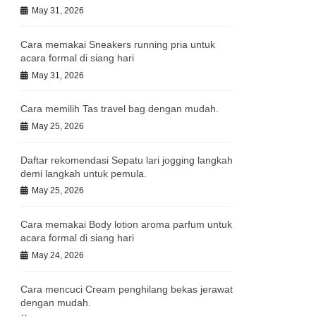
May 31, 2026
Cara memakai Sneakers running pria untuk
acara formal di siang hari
May 31, 2026
Cara memilih Tas travel bag dengan mudah.
May 25, 2026
Daftar rekomendasi Sepatu lari jogging langkah
demi langkah untuk pemula.
May 25, 2026
Cara memakai Body lotion aroma parfum untuk
acara formal di siang hari
May 24, 2026
Cara mencuci Cream penghilang bekas jerawat
dengan mudah.