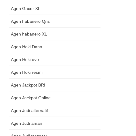
Agen Gacor XL
Agen habanero Qris
Agen habanero XL
Agen Hoki Dana
Agen Hoki ovo
Agen Hoki resmi
Agen Jackpot BRI
Agen Jackpot Online
Agen Judi alternatif
Agen Judi aman