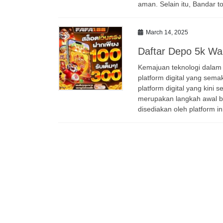
aman. Selain itu, Bandar t
March 14, 2025
Daftar Depo 5k Wa
Kemajuan teknologi dalam 
platform digital yang sem
platform digital yang kini 
merupakan langkah awal b
disediakan oleh platform i