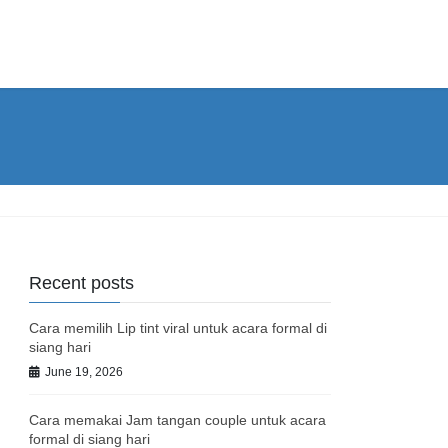
Recent posts
Cara memilih Lip tint viral untuk acara formal di
siang hari
June 19, 2026
Cara memakai Jam tangan couple untuk acara
formal di siang hari