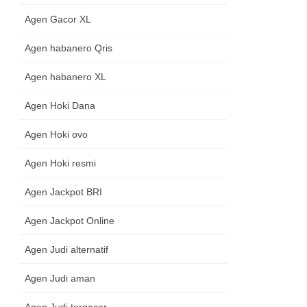
Agen Gacor XL
Agen habanero Qris
Agen habanero XL
Agen Hoki Dana
Agen Hoki ovo
Agen Hoki resmi
Agen Jackpot BRI
Agen Jackpot Online
Agen Judi alternatif
Agen Judi aman