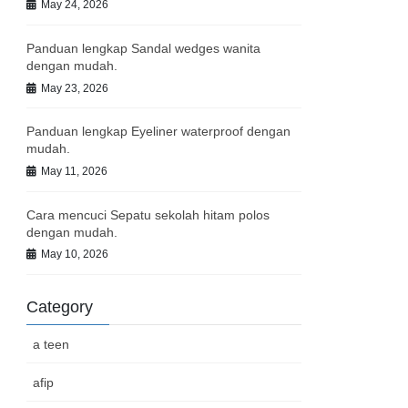
May 24, 2026
Panduan lengkap Sandal wedges wanita
dengan mudah.
May 23, 2026
Panduan lengkap Eyeliner waterproof dengan
mudah.
May 11, 2026
Cara mencuci Sepatu sekolah hitam polos
dengan mudah.
May 10, 2026
Category
a teen
afip