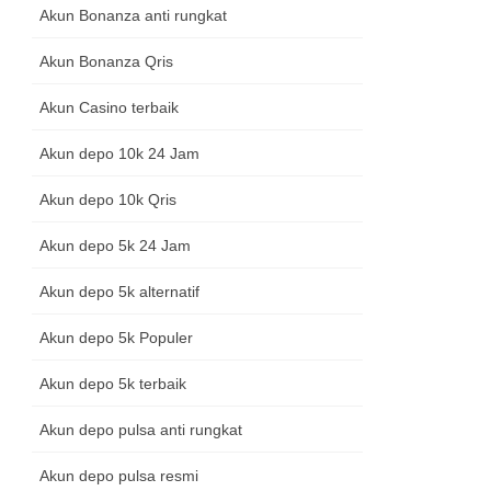
Akun Bonanza anti rungkat
Akun Bonanza Qris
Akun Casino terbaik
Akun depo 10k 24 Jam
Akun depo 10k Qris
Akun depo 5k 24 Jam
Akun depo 5k alternatif
Akun depo 5k Populer
Akun depo 5k terbaik
Akun depo pulsa anti rungkat
Akun depo pulsa resmi