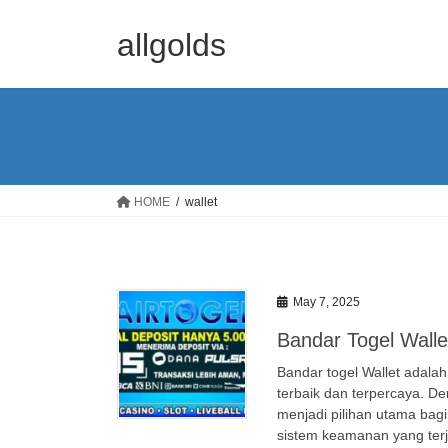
Skip
Skip
to
to
allgolds
the
the
content
Navigation
HOME
wallet
May 7, 2025
Bandar Togel Wall
Bandar togel Wallet adalah
terbaik dan terpercaya. De
menjadi pilihan utama bag
sistem keamanan yang ter