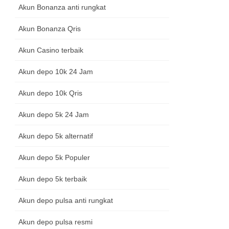
Akun Bonanza anti rungkat
Akun Bonanza Qris
Akun Casino terbaik
Akun depo 10k 24 Jam
Akun depo 10k Qris
Akun depo 5k 24 Jam
Akun depo 5k alternatif
Akun depo 5k Populer
Akun depo 5k terbaik
Akun depo pulsa anti rungkat
Akun depo pulsa resmi