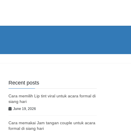
Recent posts
Cara memilih Lip tint viral untuk acara formal di
siang hari
June 19, 2026
Cara memakai Jam tangan couple untuk acara
formal di siang hari