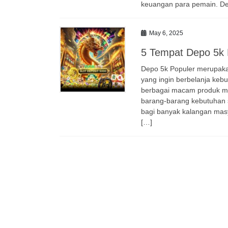
keuangan para pemain. Den
May 6, 2025
5 Tempat Depo 5k P
Depo 5k Populer merupakan
yang ingin berbelanja keb
berbagai macam produk mul
barang-barang kebutuhan se
bagi banyak kalangan masy
[…]