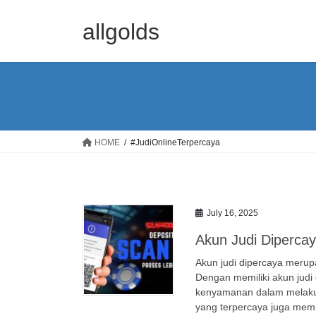
Skip
Skip
to
to
allgolds
the
the
content
Navigation
HOME
#JudiOnlineTerpercaya
July 16, 2025
Akun Judi Dipercay
Akun judi dipercaya merup
Dengan memiliki akun jud
kenyamanan dalam melakuka
yang terpercaya juga mem