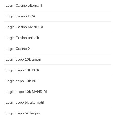
Login Casino alternatif
Login Casino BCA
Login Casino MANDIRI
Login Casino terbaik
Login Casino XL
Login depo 10k aman
Login depo 10k BCA
Login depo 10k BNI
Login depo 10k MANDIRI
Login depo 5k alternatif
Login depo 5k bagus