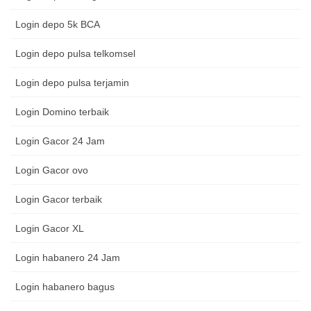
Login depo 5k BCA
Login depo pulsa telkomsel
Login depo pulsa terjamin
Login Domino terbaik
Login Gacor 24 Jam
Login Gacor ovo
Login Gacor terbaik
Login Gacor XL
Login habanero 24 Jam
Login habanero bagus