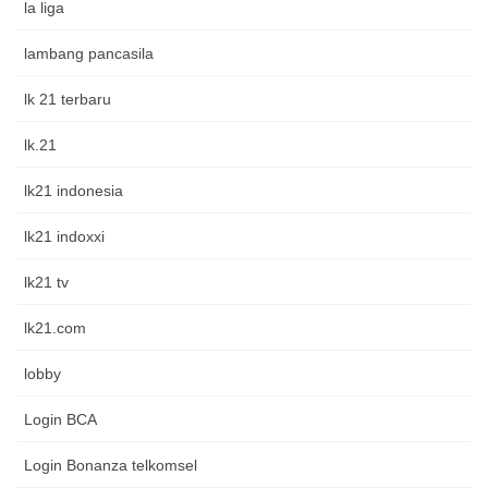
la liga
lambang pancasila
lk 21 terbaru
lk.21
lk21 indonesia
lk21 indoxxi
lk21 tv
lk21.com
lobby
Login BCA
Login Bonanza telkomsel