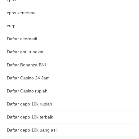
cpns kemenag
curp
Daftar alternatif
Daftar anti rungkat
Daftar Bonanza BNI
Daftar Casino 24 Jam
Daftar Casino rupiah
Daftar depo 10k rupiah
Daftar depo 10k terbaik
Daftar depo 10k uang asli