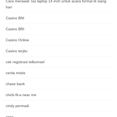
Cara merawat Tas laptop 14 inch untuk acara formal di siang
hari
Casino BNI
Casino BRI
Casino Online
Casino terjitu
cek registrasi telkomsel
cerita mistis
chase bank
chick-fil-a near me
cindy permadi
cpns