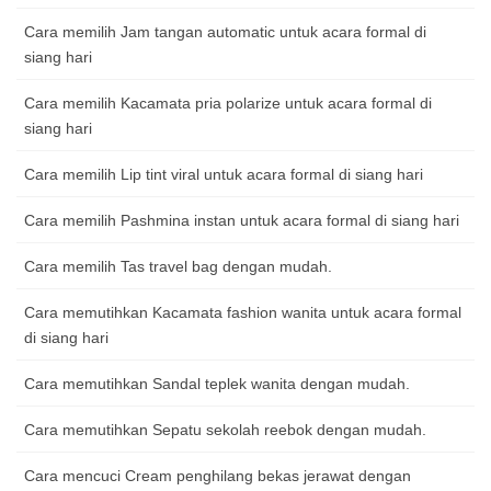
Cara memilih Jam tangan automatic untuk acara formal di
siang hari
Cara memilih Kacamata pria polarize untuk acara formal di
siang hari
Cara memilih Lip tint viral untuk acara formal di siang hari
Cara memilih Pashmina instan untuk acara formal di siang hari
Cara memilih Tas travel bag dengan mudah.
Cara memutihkan Kacamata fashion wanita untuk acara formal
di siang hari
Cara memutihkan Sandal teplek wanita dengan mudah.
Cara memutihkan Sepatu sekolah reebok dengan mudah.
Cara mencuci Cream penghilang bekas jerawat dengan