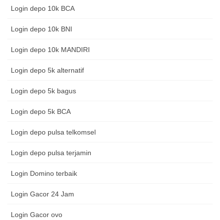
Login depo 10k BCA
Login depo 10k BNI
Login depo 10k MANDIRI
Login depo 5k alternatif
Login depo 5k bagus
Login depo 5k BCA
Login depo pulsa telkomsel
Login depo pulsa terjamin
Login Domino terbaik
Login Gacor 24 Jam
Login Gacor ovo