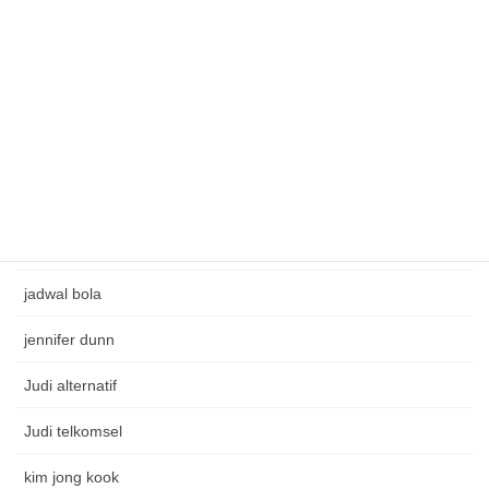
instagram
irish bella
irs
islam
Jackpot BNI
Jackpot Online
jadwal bola
jennifer dunn
Judi alternatif
Judi telkomsel
kim jong kook