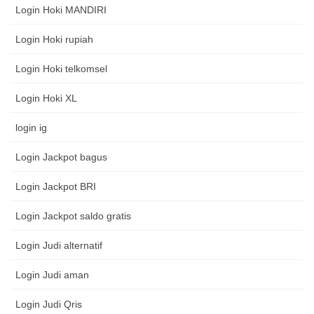
Login Hoki MANDIRI
Login Hoki rupiah
Login Hoki telkomsel
Login Hoki XL
login ig
Login Jackpot bagus
Login Jackpot BRI
Login Jackpot saldo gratis
Login Judi alternatif
Login Judi aman
Login Judi Qris