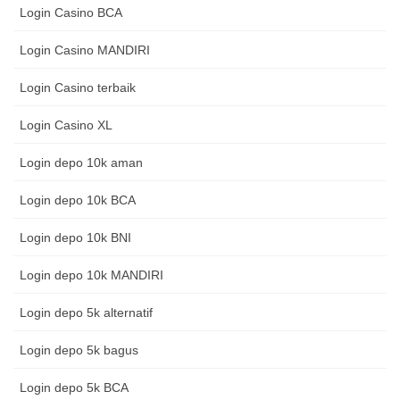
Login Casino BCA
Login Casino MANDIRI
Login Casino terbaik
Login Casino XL
Login depo 10k aman
Login depo 10k BCA
Login depo 10k BNI
Login depo 10k MANDIRI
Login depo 5k alternatif
Login depo 5k bagus
Login depo 5k BCA