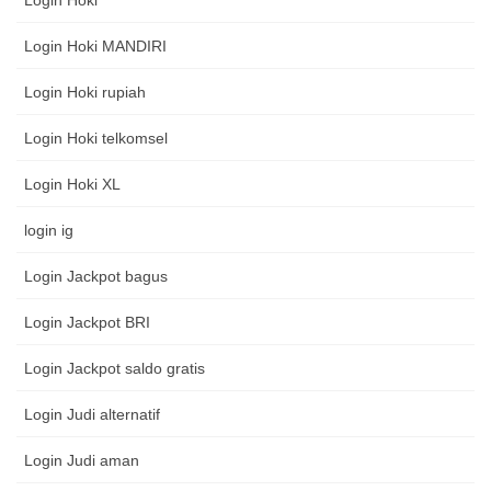
Login Hoki
Login Hoki MANDIRI
Login Hoki rupiah
Login Hoki telkomsel
Login Hoki XL
login ig
Login Jackpot bagus
Login Jackpot BRI
Login Jackpot saldo gratis
Login Judi alternatif
Login Judi aman