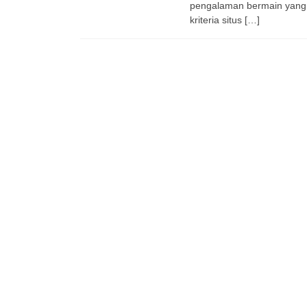
pengalaman bermain yang 
kriteria situs […]