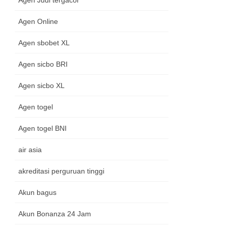
Agen Judi tergacor
Agen Online
Agen sbobet XL
Agen sicbo BRI
Agen sicbo XL
Agen togel
Agen togel BNI
air asia
akreditasi perguruan tinggi
Akun bagus
Akun Bonanza 24 Jam