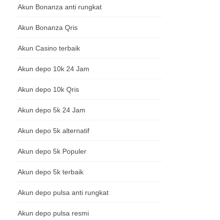
Akun Bonanza anti rungkat
Akun Bonanza Qris
Akun Casino terbaik
Akun depo 10k 24 Jam
Akun depo 10k Qris
Akun depo 5k 24 Jam
Akun depo 5k alternatif
Akun depo 5k Populer
Akun depo 5k terbaik
Akun depo pulsa anti rungkat
Akun depo pulsa resmi