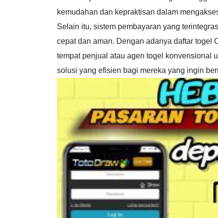
kemudahan dan kepraktisan dalam mengakses b
Selain itu, sistem pembayaran yang terintegr
cepat dan aman. Dengan adanya daftar togel OV
tempat penjual atau agen togel konvensional u
solusi yang efisien bagi mereka yang ingin ber