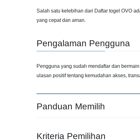
Salah satu kelebihan dari Daftar togel OVO 
yang cepat dan aman.
Pengalaman Pengguna
Pengguna yang sudah mendaftar dan bermain
ulasan positif tentang kemudahan akses, tran
Panduan Memilih
Kriteria Pemilihan