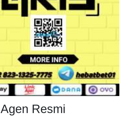
: Agen Resmi