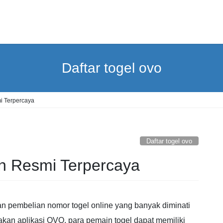
Daftar togel ovo
i Terpercaya
Daftar togel ovo
n Resmi Terpercaya
n pembelian nomor togel online yang banyak diminati
an aplikasi OVO, para pemain togel dapat memiliki