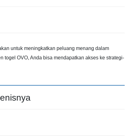
unakan untuk meningkatkan peluang menang dalam
en togel OVO, Anda bisa mendapatkan akses ke strategi-
enisnya