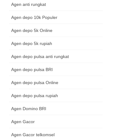
Agen anti rungkat
Agen depo 10k Populer
Agen depo 5k Online
Agen depo 5k rupiah
Agen depo pulsa anti rungkat
Agen depo pulsa BRI
Agen depo pulsa Online
Agen depo pulsa rupiah
Agen Domino BRI
Agen Gacor
Agen Gacor telkomsel