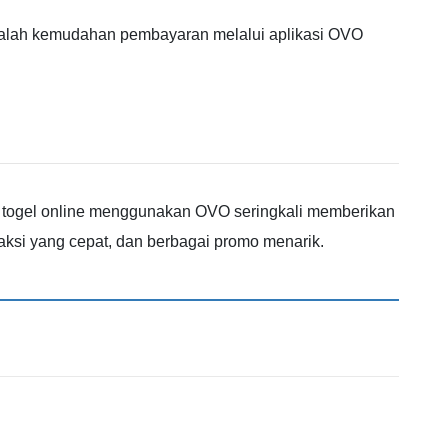
adalah kemudahan pembayaran melalui aplikasi OVO
 togel online menggunakan OVO seringkali memberikan
saksi yang cepat, dan berbagai promo menarik.