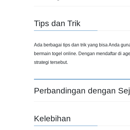
Tips dan Trik
Ada berbagai tips dan trik yang bisa Anda g
bermain togel online. Dengan mendaftar di ag
strategi tersebut.
Perbandingan dengan Sej
Kelebihan