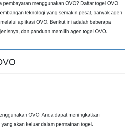
ima pembayaran menggunakan OVO? Daftar togel OVO
rkembangan teknologi yang semakin pesat, banyak agen
elalui aplikasi OVO. Berikut ini adalah beberapa
ejenisnya, dan panduan memilih agen togel OVO.
 OVO
n
 menggunakan OVO, Anda dapat meningkatkan
yang akan keluar dalam permainan togel.