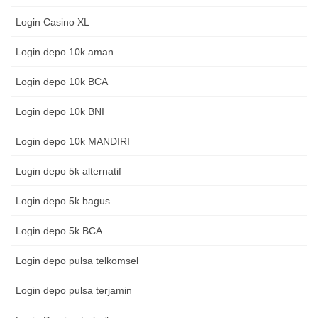
Login Casino XL
Login depo 10k aman
Login depo 10k BCA
Login depo 10k BNI
Login depo 10k MANDIRI
Login depo 5k alternatif
Login depo 5k bagus
Login depo 5k BCA
Login depo pulsa telkomsel
Login depo pulsa terjamin