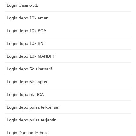
Login Casino XL
Login depo 10k aman
Login depo 10k BCA
Login depo 10k BNI
Login depo 10k MANDIRI
Login depo 5k alternatif
Login depo 5k bagus
Login depo 5k BCA
Login depo pulsa telkomsel
Login depo pulsa terjamin
Login Domino terbaik