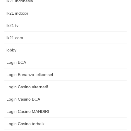
lk21 indonesia
lk21 indoxxi
lk21 tv
lk21.com
lobby
Login BCA
Login Bonanza telkomsel
Login Casino alternatif
Login Casino BCA
Login Casino MANDIRI
Login Casino terbaik