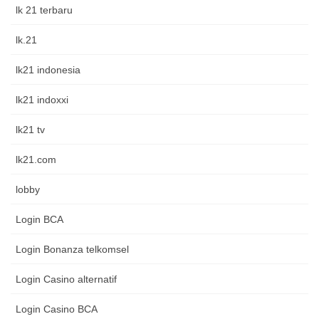
lk 21 terbaru
lk.21
lk21 indonesia
lk21 indoxxi
lk21 tv
lk21.com
lobby
Login BCA
Login Bonanza telkomsel
Login Casino alternatif
Login Casino BCA