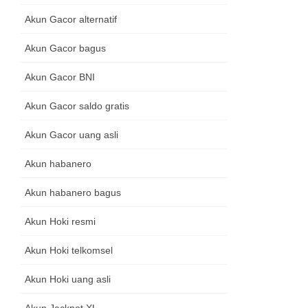
Akun Gacor alternatif
Akun Gacor bagus
Akun Gacor BNI
Akun Gacor saldo gratis
Akun Gacor uang asli
Akun habanero
Akun habanero bagus
Akun Hoki resmi
Akun Hoki telkomsel
Akun Hoki uang asli