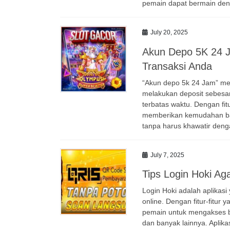
pemain dapat bermain den
July 20, 2025
Akun Depo 5K 24 J
Transaksi Anda
“Akun depo 5k 24 Jam” m
melakukan deposit sebesar
terbatas waktu. Dengan fit
memberikan kemudahan ba
tanpa harus khawatir denga
July 7, 2025
Tips Login Hoki A
Login Hoki adalah aplikas
online. Dengan fitur-fitur
pemain untuk mengakses ber
dan banyak lainnya. Aplik