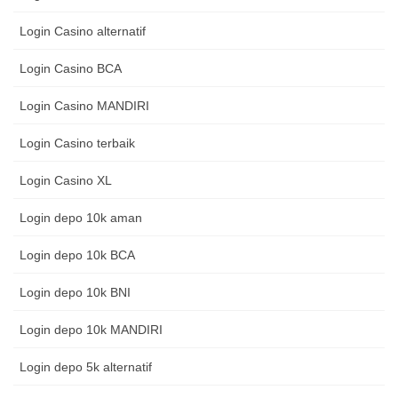
Login Casino alternatif
Login Casino BCA
Login Casino MANDIRI
Login Casino terbaik
Login Casino XL
Login depo 10k aman
Login depo 10k BCA
Login depo 10k BNI
Login depo 10k MANDIRI
Login depo 5k alternatif