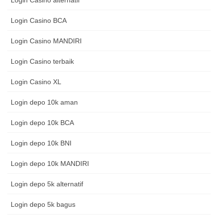
Login Casino alternatif
Login Casino BCA
Login Casino MANDIRI
Login Casino terbaik
Login Casino XL
Login depo 10k aman
Login depo 10k BCA
Login depo 10k BNI
Login depo 10k MANDIRI
Login depo 5k alternatif
Login depo 5k bagus