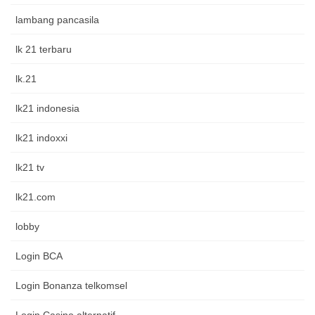
lambang pancasila
lk 21 terbaru
lk.21
lk21 indonesia
lk21 indoxxi
lk21 tv
lk21.com
lobby
Login BCA
Login Bonanza telkomsel