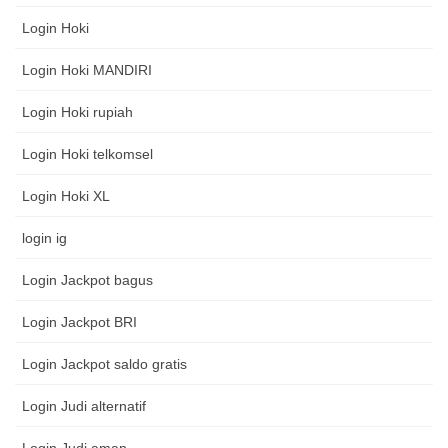
Login Hoki
Login Hoki MANDIRI
Login Hoki rupiah
Login Hoki telkomsel
Login Hoki XL
login ig
Login Jackpot bagus
Login Jackpot BRI
Login Jackpot saldo gratis
Login Judi alternatif