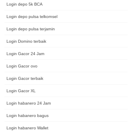
Login depo 5k BCA
Login depo pulsa telkomsel
Login depo pulsa terjamin
Login Domino terbaik
Login Gacor 24 Jam
Login Gacor ovo
Login Gacor terbaik
Login Gacor XL
Login habanero 24 Jam
Login habanero bagus
Login habanero Wallet