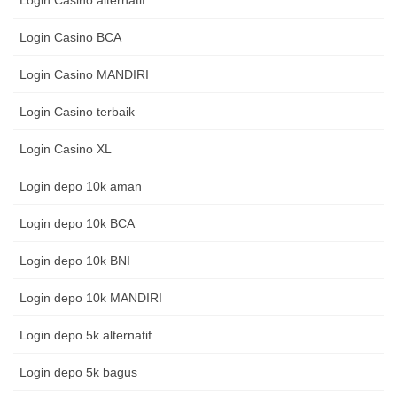
Login Casino alternatif
Login Casino BCA
Login Casino MANDIRI
Login Casino terbaik
Login Casino XL
Login depo 10k aman
Login depo 10k BCA
Login depo 10k BNI
Login depo 10k MANDIRI
Login depo 5k alternatif
Login depo 5k bagus