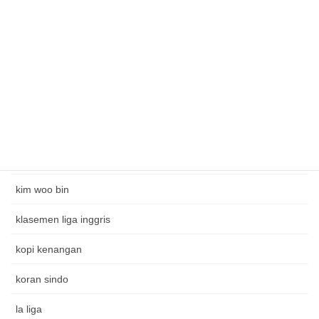
Jackpot Online
jadwal bola
jennifer dunn
Judi alternatif
Judi telkomsel
kim jong kook
kim woo bin
klasemen liga inggris
kopi kenangan
koran sindo
la liga