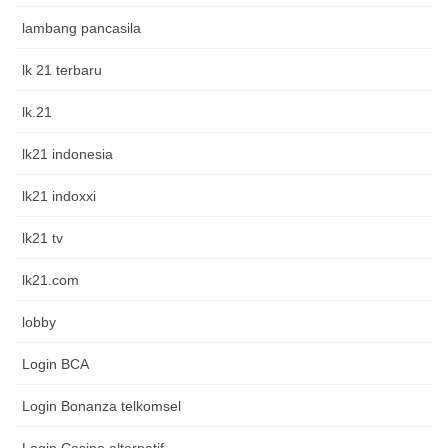
lambang pancasila
lk 21 terbaru
lk.21
lk21 indonesia
lk21 indoxxi
lk21 tv
lk21.com
lobby
Login BCA
Login Bonanza telkomsel