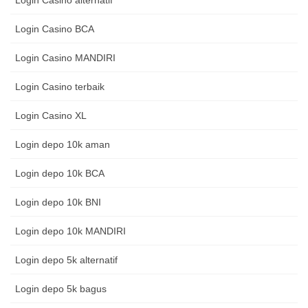
Login Casino alternatif
Login Casino BCA
Login Casino MANDIRI
Login Casino terbaik
Login Casino XL
Login depo 10k aman
Login depo 10k BCA
Login depo 10k BNI
Login depo 10k MANDIRI
Login depo 5k alternatif
Login depo 5k bagus