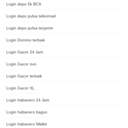
Login depo 5k BCA
Login depo pulsa telkomsel
Login depo pulsa terjamin
Login Domino terbaik
Login Gacor 24 Jam
Login Gacor ovo
Login Gacor terbaik
Login Gacor XL
Login habanero 24 Jam
Login habanero bagus
Login habanero Wallet