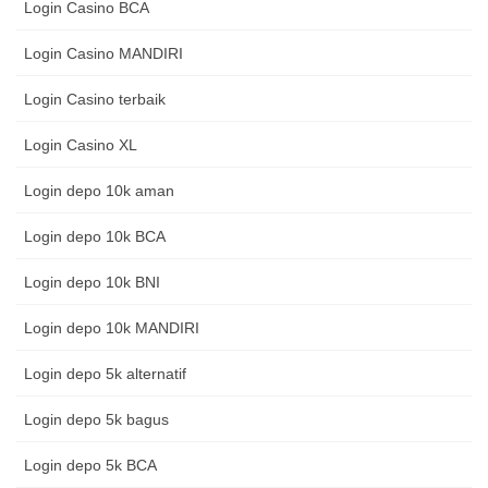
Login Casino BCA
Login Casino MANDIRI
Login Casino terbaik
Login Casino XL
Login depo 10k aman
Login depo 10k BCA
Login depo 10k BNI
Login depo 10k MANDIRI
Login depo 5k alternatif
Login depo 5k bagus
Login depo 5k BCA