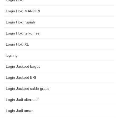
Login Hoki
Login Hoki MANDIRI
Login Hoki rupiah
Login Hoki telkomsel
Login Hoki XL
login ig
Login Jackpot bagus
Login Jackpot BRI
Login Jackpot saldo gratis
Login Judi alternatif
Login Judi aman