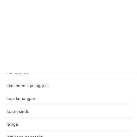
jadwal bola
jennifer dunn
Judi alternatif
Judi telkomsel
kim jong kook
kim woo bin
klasemen liga inggris
kopi kenangan
koran sindo
la liga