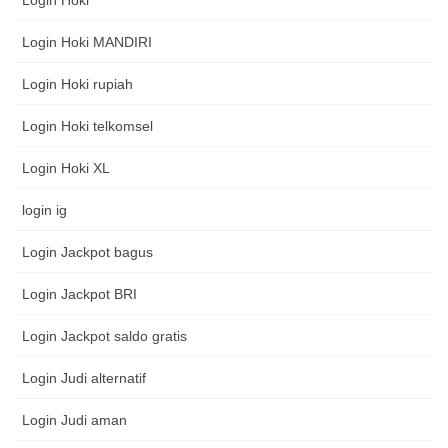
Login Hoki
Login Hoki MANDIRI
Login Hoki rupiah
Login Hoki telkomsel
Login Hoki XL
login ig
Login Jackpot bagus
Login Jackpot BRI
Login Jackpot saldo gratis
Login Judi alternatif
Login Judi aman